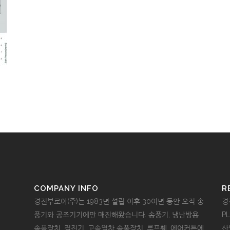
COMPANY INFO
R
경진부로아(주)는 1983년 설립 이후 30여년 동안 오직 송
경
풍기와 공조기기에만 매진해왔습니다. 송풍기, 냉난방용
P
송풍장치, 집진기, 고속열차 송풍장치, 루프휀, 에어커튼에
산