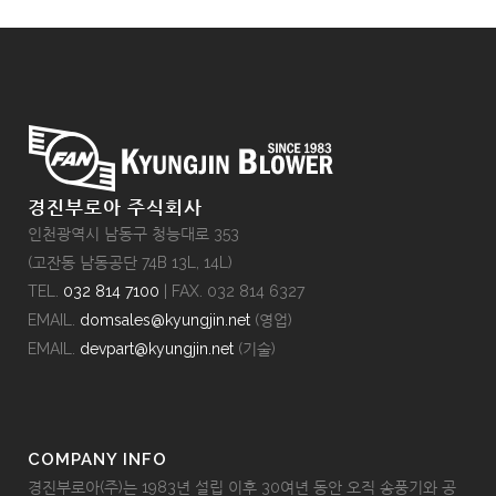
경진부로아 주식회사
인천광역시 남동구 청능대로 353
(고잔동 남동공단 74B 13L, 14L)
TEL.
032 814 7100
| FAX. 032 814 6327
EMAIL.
domsales@kyungjin.net
(영업)
EMAIL.
devpart@kyungjin.net
(기술)
COMPANY INFO
경진부로아(주)는 1983년 설립 이후 30여년 동안 오직 송풍기와 공