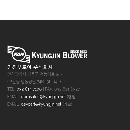
경진부로아 주식회사
인천광역시 남동구 청능대로 353
(고잔동 남동공단 74B 13L, 14L)
TEL.
032 814 7100
| FAX. 032 814 6327
EMAIL.
domsales@kyungjin.net
(영업)
EMAIL.
devpart@kyungjin.net
(기술)