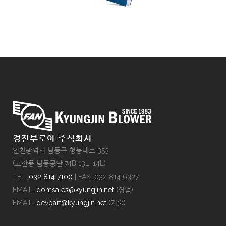
경진부로아 주식회사
인천광역시 남동구 청능대로 353
(고잔동 남동공단 74B 13L, 14L)
TEL.
032 814 7100
| FAX. 032 814 6327
EMAIL.
domsales@kyungjin.net
(영업)
EMAIL.
devpart@kyungjin.net
(기술)