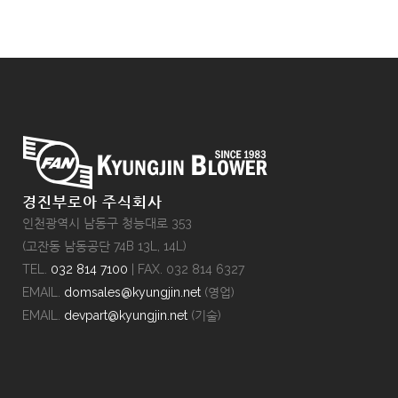
경진부로아 주식회사
인천광역시 남동구 청능대로 353
(고잔동 남동공단 74B 13L, 14L)
TEL.
032 814 7100
| FAX. 032 814 6327
EMAIL.
domsales@kyungjin.net
(영업)
EMAIL.
devpart@kyungjin.net
(기술)