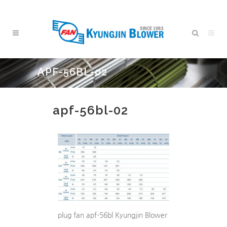
APF-56BL-02
apf-56bl-02
plug fan apf-56bl Kyungjin Blower