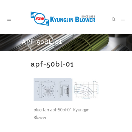
APF-50BL-01
apf-50bl-01
plug fan apf-50bl-01 Kyungjin
Blower