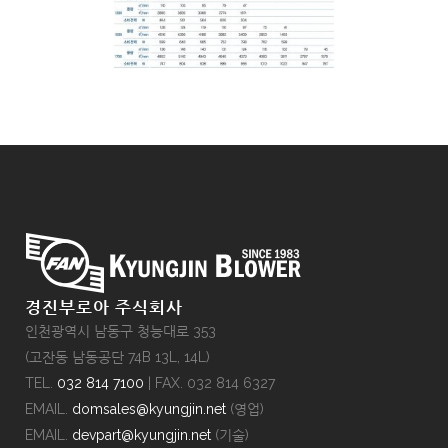
경진부로아 주식회사
인천광역시 남동구 청능대로 353
(고잔동 남동공단 74B 13L, 14L)
TEL.
032 814 7100
| FAX. 032 814 6327
EMAIL.
domsales@kyungjin.net
(영업)
EMAIL.
devpart@kyungjin.net
(기술)