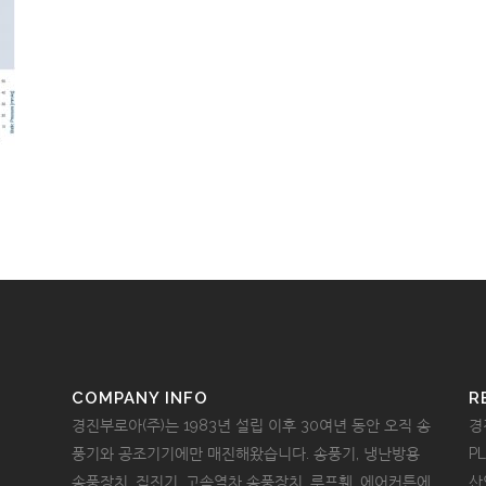
COMPANY INFO
R
경진부로아(주)는 1983년 설립 이후 30여년 동안 오직 송
경
풍기와 공조기기에만 매진해왔습니다. 송풍기, 냉난방용
P
송풍장치, 집진기, 고속열차 송풍장치, 루프휀, 에어커튼에
산