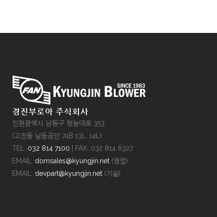
경진부로아 주식회사
인천광역시 남동구 청능대로 353
(고잔동 남동공단 74B 13L, 14L)
TEL.
032 814 7100
| FAX. 032 814 6327
EMAIL.
domsales@kyungjin.net
(영업)
EMAIL.
devpart@kyungjin.net
(기술)