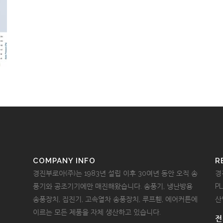
COMPANY INFO
R
경진부로아(주)는 1983년 설립 이후 30여년 동안 오직 송
경
풍기와 공조기기에만 매진해왔습니다. 송풍기, 냉난방용
P
송풍장치, 집진기, 고속열차 송풍장치, 루프휀, 에어커튼에
산
이르는 모든 제품을 자체 생산하고 있습니다.
전