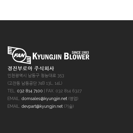
경진부로아 주식회사
인천광역시 남동구 청능대로 353
(고잔동 남동공단 74B 13L, 14L)
TEL.
032 814 7100
| FAX. 032 814 6327
EMAIL.
domsales@kyungjin.net
(영업)
EMAIL.
devpart@kyungjin.net
(기술)