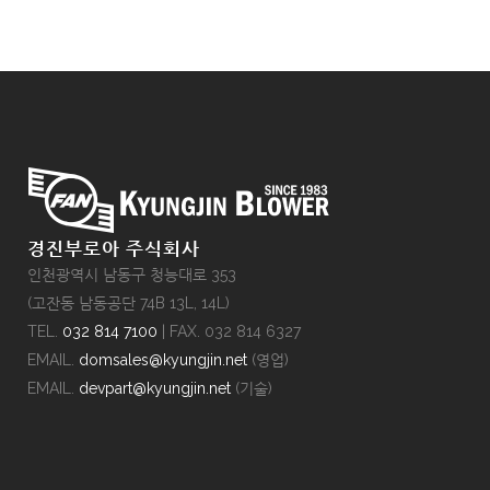
경진부로아 주식회사
인천광역시 남동구 청능대로 353
(고잔동 남동공단 74B 13L, 14L)
TEL.
032 814 7100
| FAX. 032 814 6327
EMAIL.
domsales@kyungjin.net
(영업)
EMAIL.
devpart@kyungjin.net
(기술)