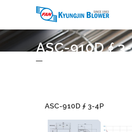
ASC-910D∮3-
ASC-910D∮3-4P