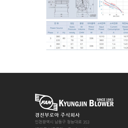
경진부로아 주식회사
인천광역시 남동구 청능대로 353