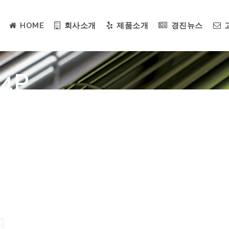
HOME
회사소개
제품소개
경진뉴스
4P