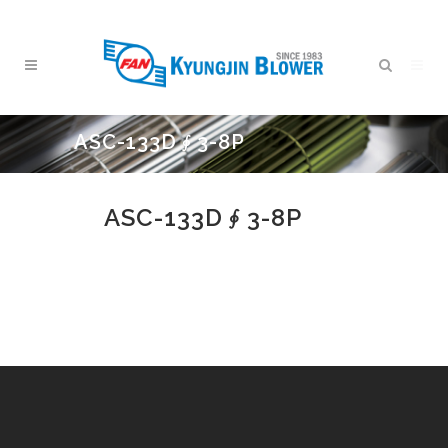
ASC-133D∮3-8P
ASC-133D∮3-8P