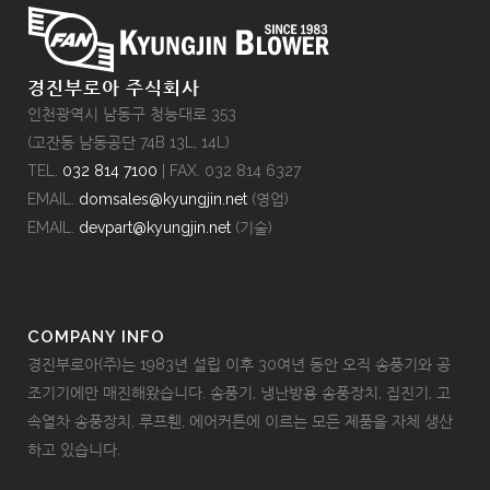
경진부로아 주식회사
인천광역시 남동구 청능대로 353
(고잔동 남동공단 74B 13L, 14L)
TEL.
032 814 7100
| FAX. 032 814 6327
EMAIL.
domsales@kyungjin.net
(영업)
EMAIL.
devpart@kyungjin.net
(기술)
COMPANY INFO
경진부로아(주)는 1983년 설립 이후 30여년 동안 오직 송풍기와 공
조기기에만 매진해왔습니다. 송풍기, 냉난방용 송풍장치, 집진기, 고
속열차 송풍장치, 루프휀, 에어커튼에 이르는 모든 제품을 자체 생산
하고 있습니다.