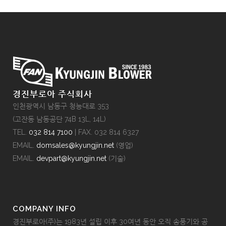
경진부로아 주식회사
인천광역시 남동구 청능대로 353
(고잔동 남동공단 74B 13L, 14L)
TEL.
032 814 7100
| FAX. 032 814 6327
EMAIL.
domsales@kyungjin.net
(영업)
EMAIL.
devpart@kyungjin.net
(기술)
COMPANY INFO
경진부로아(주)는 1983년 설립 이후 30여년 동안 오직 송풍기와 공