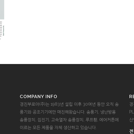
COMPANY INFO
R
경진부로아(주)는 1983년 설립 이후 30여년 동안 오직 송
경
풍기와 공조기기에만 매진해왔습니다. 송풍기, 냉난방용
P
송풍장치, 집진기, 고속열차 송풍장치, 루프휀, 에어커튼에
산
이르는 모든 제품을 자체 생산하고 있습니다.
전