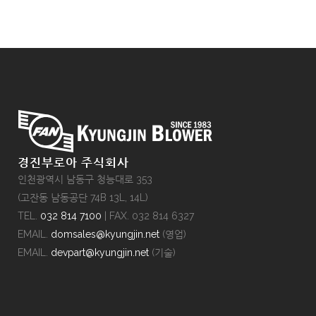
경진부로아 주식회사
인천광역시 남동구 청능대로 353
(고잔동 남동공단 74B 13L, 14L)
TEL.
032 814 7100
| FAX. 032 814 6327
EMAIL.
domsales@kyungjin.net
(영업)
EMAIL.
devpart@kyungjin.net
(기술)