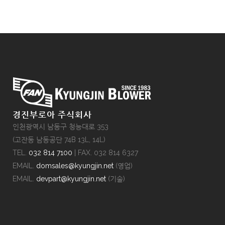
경진부로아 주식회사
인천광역시 남동구 청능대로 353
(고잔동 남동공단 74B 13L, 14L)
TEL.
032 814 7100
| FAX. 032 814 6327
EMAIL.
domsales@kyungjin.net
(영업)
EMAIL.
devpart@kyungjin.net
(기술)