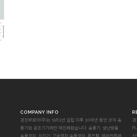
COMPANY INFO
R
경진부로아(주)는 1983년 설립 이후 30여년 동안 오직 송
경
풍기와 공조기기에만 매진해왔습니다. 송풍기, 냉난방용
P
송풍장치, 집진기, 고속열차 송풍장치, 루프휀, 에어커튼에
산