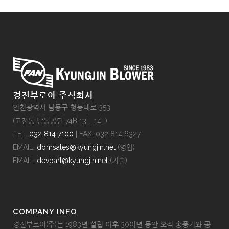
경진부로아 주식회사
인천광역시 남동구 청능대로 353
(고잔동 남동공단 74B 13L, 14L)
TEL.
032 814 7100
| FAX. 032 814 6327
EMAIL.
domsales@kyungjin.net
(영업)
EMAIL.
devpart@kyungjin.net
(기술)
COMPANY INFO
경진부로아(주)는 1983년 설립 이후 30여년 동안 오직 송풍기와 공