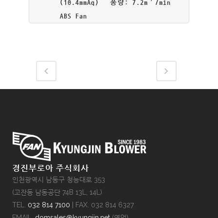
(10.4mmAq) 풍량: 7.2m³/min
ABS Fan
경진부로아 주식회사
인천광역시 남동구 청능대로 353
(고잔동 남동공단 74B 13L, 14L)
TEL.
032 814 7100
| FAX. 032 814 6327
EMAIL.
domsales@kyungjin.net
(영업)