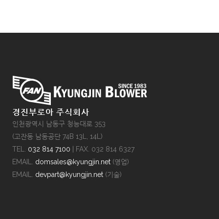
경진부로아 주식회사
인천광역시 남동구 청능대로 353
(고잔동 남동공단 74B 13L, 14L)
TEL.
032 814 7100
| FAX. 032 814 6327
EMAIL.
domsales@kyungjin.net
(영업)
EMAIL.
devpart@kyungjin.net
(기술)