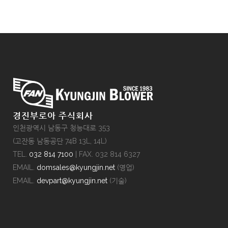
경진부로아 주식회사
인천광역시 남동구 청능대로 353
(고잔동 남동공단 74B 13L, 14L)
TEL.
032 814 7100
| FAX. 032 814 6327
EMAIL.
domsales@kyungjin.net
(영업)
EMAIL.
devpart@kyungjin.net
(기술)