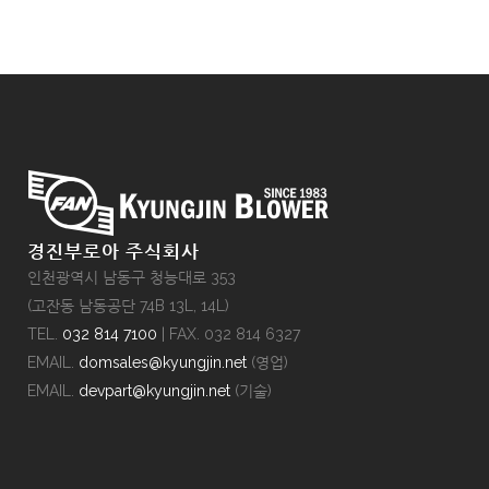
경진부로아 주식회사
인천광역시 남동구 청능대로 353
(고잔동 남동공단 74B 13L, 14L)
TEL.
032 814 7100
| FAX. 032 814 6327
EMAIL.
domsales@kyungjin.net
(영업)
EMAIL.
devpart@kyungjin.net
(기술)