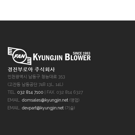
경진부로아 주식회사
인천광역시 남동구 청능대로 353
(고잔동 남동공단 74B 13L, 14L)
TEL.
032 814 7100
| FAX. 032 814 6327
EMAIL.
domsales@kyungjin.net
(영업)
EMAIL.
devpart@kyungjin.net
(기술)