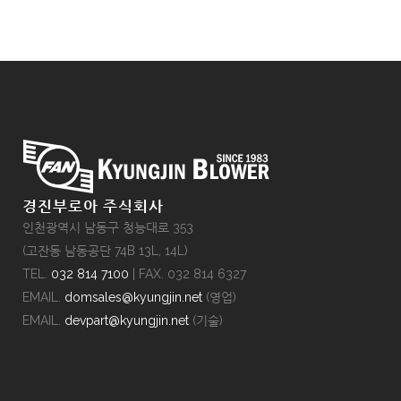
경진부로아 주식회사
인천광역시 남동구 청능대로 353
(고잔동 남동공단 74B 13L, 14L)
TEL.
032 814 7100
| FAX. 032 814 6327
EMAIL.
domsales@kyungjin.net
(영업)
EMAIL.
devpart@kyungjin.net
(기술)