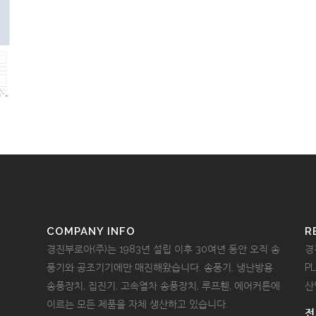
COMPANY INFO
R
경진부로아(주)는 1983년 설립 이후 30여년 동안 오직 송
경
풍기와 공조기기에만 매진해왔습니다. 송풍기, 냉난방용
P
송풍장치, 집진기, 고속열차 송풍장치, 루프휀, 에어커튼에
산
이르는 모든 제품을 자체 생산하고 있습니다.
전