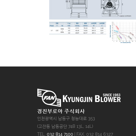
경진부로아 주식회사
인천광역시 남동구 청능대로 353
(고잔동 남동공단 74B 13L, 14L)
TEL.
032 814 7100
| FAX. 032 814 6327