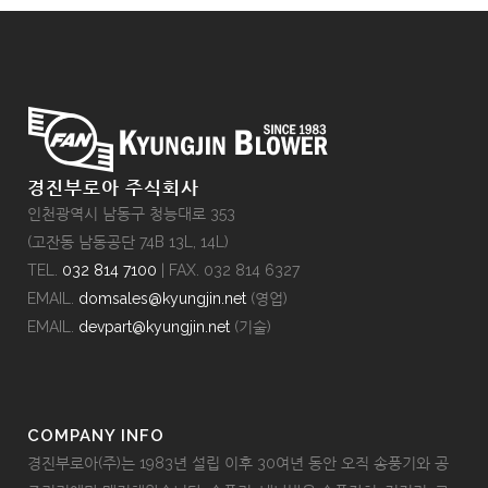
경진부로아 주식회사
인천광역시 남동구 청능대로 353
(고잔동 남동공단 74B 13L, 14L)
TEL.
032 814 7100
| FAX. 032 814 6327
EMAIL.
domsales@kyungjin.net
(영업)
EMAIL.
devpart@kyungjin.net
(기술)
COMPANY INFO
경진부로아(주)는 1983년 설립 이후 30여년 동안 오직 송풍기와 공