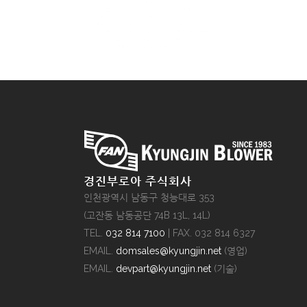
경진부로아 주식회사
인천광역시 남동구 청능대로 353
(고잔동 남동공단 74B 13L, 14L)
TEL.
032 814 7100
| FAX. 032 814 6327
EMAIL.
domsales@kyungjin.net
(영업)
EMAIL.
devpart@kyungjin.net
(기술)