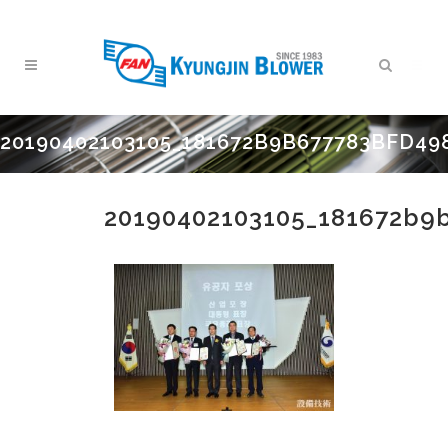
20190402103105_181672B9B677783BFD49
20190402103105_181672b9