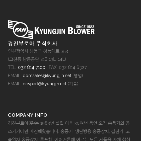
경진부로아 주식회사
인천광역시 남동구 청능대로 353
(고잔동 남동공단 74B 13L, 14L)
TEL.
032 814 7100
| FAX. 032 814 6327
EMAIL.
domsales@kyungjin.net
(영업)
EMAIL.
devpart@kyungjin.net
(기술)
COMPANY INFO
경진부로아(주)는 1983년 설립 이후 30여년 동안 오직 송풍기와 공
조기기에만 매진해왔습니다. 송풍기, 냉난방용 송풍장치, 집진기, 고
속열차 송풍장치, 루프휀, 에어커튼에 이르는 모든 제품을 자체 생산