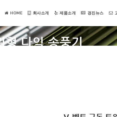
HOME
회사소개
제품소개
경진뉴스
윈형 다익 송풍기