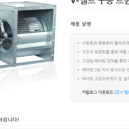
V-벨트 구동 트
제품 설명
구동축과 종동축의 풀리규격
구조적 표준화를 통해 제품 
고성능 베어링 장착을 통한 
베어링 3점 지지 방식으로 
베어링 고정브라켓이 장, 탈착
V-벨
쳐집니다)