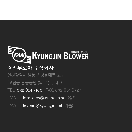
경진부로아 주식회사
인천광역시 남동구 청능대로 353
(고잔동 남동공단 74B 13L, 14L)
TEL.
032 814 7100
| FAX. 032 814 6327
EMAIL.
domsales@kyungjin.net
(영업)
EMAIL.
devpart@kyungjin.net
(기술)