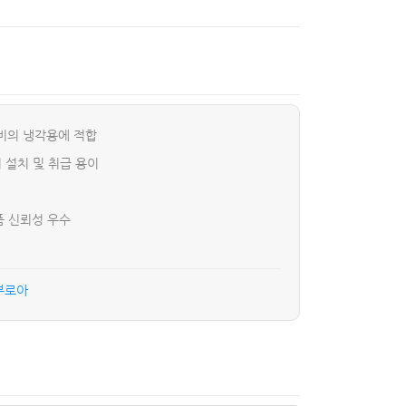
장비의 냉각용에 적합
 설치 및 취급 용이
품 신뢰성 우수
진부로아