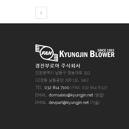
경진부로아 주식회사
인천광역시 남동구 청능대로 353
(고잔동 남동공단 74B 13L, 14L)
TEL.
032 814 7100
| FAX. 032 814 6327
EMAIL.
domsales@kyungjin.net
(영업)
EMAIL.
devpart@kyungjin.net
(기술)