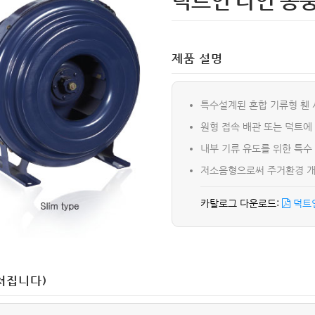
덕트인 라인 송
제품 설명
특수설계된 혼합 기류형 휀
원형 접속 배관 또는 덕트에
내부 기류 유도를 위한 특수
저소음형으로써 주거환경 개
덕트인
쳐집니다)