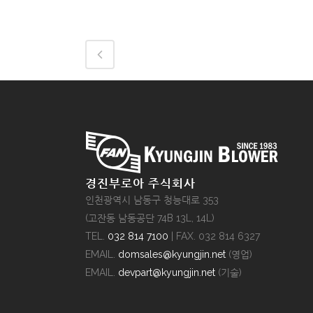
경진부로아 주식회사
인천광역시 남동구 청능대로 353
(고잔동 남동공단 74B 13L, 14L)
TEL.
032 814 7100
| FAX. 032 814 6327
EMAIL.
domsales@kyungjin.net
(영업)
EMAIL.
devpart@kyungjin.net
(기술)