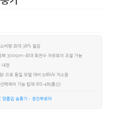
송풍기
력소비량 최대 38% 절감
해 300rpm~최대 회전수 자유로이 조절 가능
 내장
) 으로 동일 모델 대비 5dB(A) 저소음
선택제어 기능 탑재 (RS-485통신)
C 양흡입 송풍기 – 경진부로아