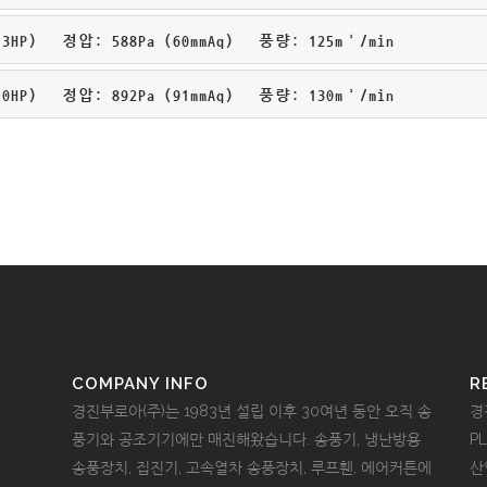
HP) 정압: 588Pa (60mmAq) 풍량: 125m³/min
HP) 정압: 892Pa (91mmAq) 풍량: 130m³/min
COMPANY INFO
R
경진부로아(주)는 1983년 설립 이후 30여년 동안 오직 송
경
풍기와 공조기기에만 매진해왔습니다. 송풍기, 냉난방용
P
송풍장치, 집진기, 고속열차 송풍장치, 루프휀, 에어커튼에
산