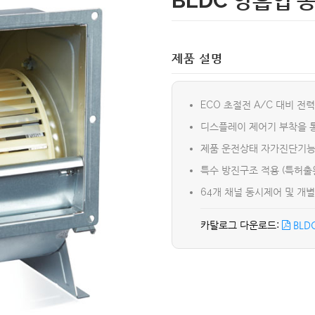
BLDC 양흡입 
제품 설명
ECO 초절전 A/C 대비 전
디스플레이 제어기 부착을 통
제품 운전상태 자가진단기능
특수 방진구조 적용 (특허출원
64개 채널 동시제어 및 개별
BLD