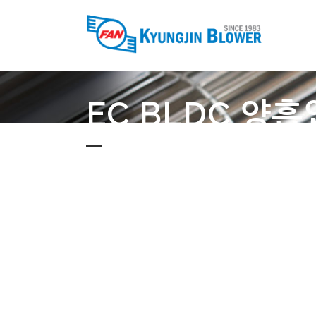
EC BLDC 양