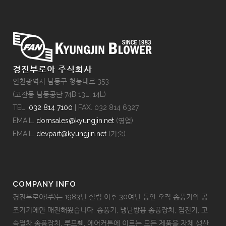
경진부로아 주식회사
인천광역시 남동구 청능대로 353
(고잔동 남동공단 74B 13L, 14L)
TEL.
032 814 7100
| FAX. 032 814 6327
EMAIL.
domsales@kyungjin.net
(영업)
EMAIL.
devpart@kyungjin.net
(기술)
COMPANY INFO
경진부로아(주)는 1983년 설립 이후 30여년 동안 오직 송풍기와 공
조기기에만 매진해왔습니다. 송풍기, 냉난방용 송풍장치, 집진기, 고
속열차 송풍장치, 루프휀, 에어커튼에 이르는 모든 제품을 자체 생산